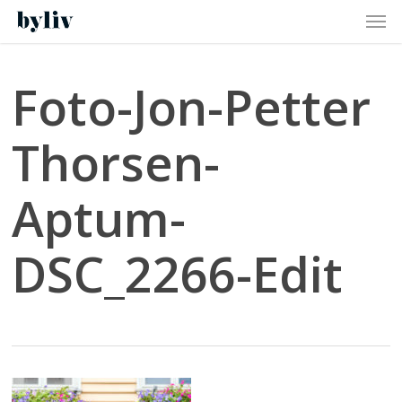
Men
Skip
to
main
content
Foto-Jon-Petter
Thorsen-
Aptum-
DSC_2266-Edit