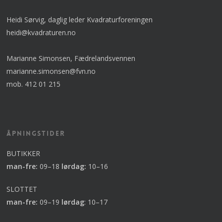
Heidi Sørvig, daglig leder Kvadraturforeningen
heidi@kvadraturen.no
Marianne Simonsen, Fædrelandsvennen
marianne.simonsen@fvn.no
mob. 412 01 215
Åpningstider
BUTIKKER
man-fre:
09–18
lørdag:
10–16
SLOTTET
man-fre:
09–19
lørdag
:
10–17