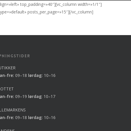
align=»left» top_padding=»40″][vc_column width=»1/1″]
type=»default» posts_per_page=»15″][/vc_column]
pningstider
UTIKKER
an-fre:
09–18
lørdag:
10–16
LOTTET
an-fre:
09–19
lørdag
:
10–17
ILLEMARKENS
an-fre:
09–18
lørdag:
10–16
ANDENS