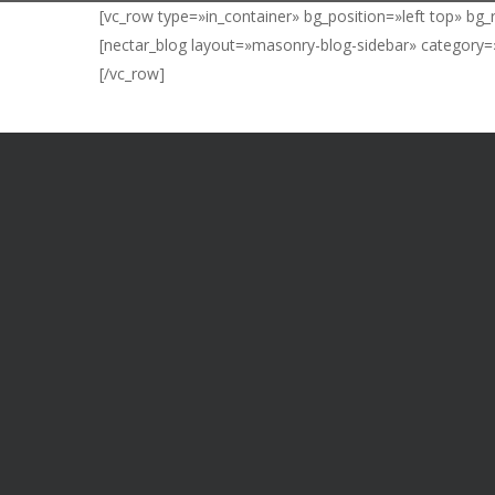
[vc_row type=»in_container» bg_position=»left top» bg
[nectar_blog layout=»masonry-blog-sidebar» category=
[/vc_row]