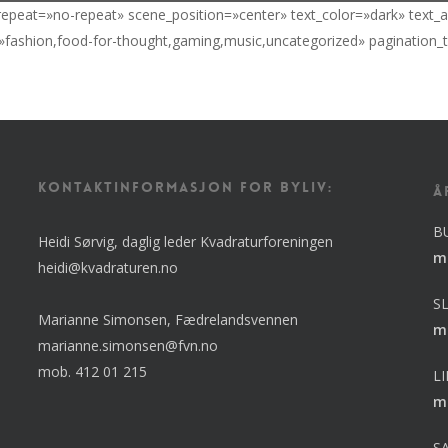
_repeat=»no-repeat» scene_position=»center» text_color=»dark» text_
»fashion,food-for-thought,gaming,music,uncategorized» pagination_
KONTAKTINFORMASJON FOR BYLIV:
Å
B
Heidi Sørvig, daglig leder Kvadraturforeningen
m
heidi@kvadraturen.no
S
Marianne Simonsen, Fædrelandsvennen
m
marianne.simonsen@fvn.no
mob. 412 01 215
L
m
S