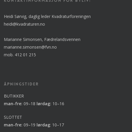
KONTAKTINFORMASJON FOR BYLIV:
Heidi Sørvig, daglig leder Kvadraturforeningen
heidi@kvadraturen.no
Marianne Simonsen, Fædrelandsvennen
marianne.simonsen@fvn.no
mob. 412 01 215
Åpningstider
BUTIKKER
man-fre:
09–18
lørdag:
10–16
SLOTTET
man-fre:
09–19
lørdag
:
10–17