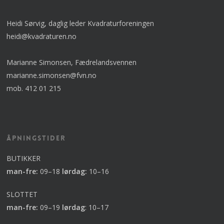
Heidi Sørvig, daglig leder Kvadraturforeningen
heidi@kvadraturen.no
Marianne Simonsen, Fædrelandsvennen
marianne.simonsen@fvn.no
mob. 412 01 215
Åpningstider
BUTIKKER
man-fre:
09–18
lørdag:
10–16
SLOTTET
man-fre:
09–19
lørdag
:
10–17