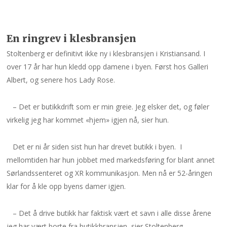
En ringrev i klesbransjen
Stoltenberg er definitivt ikke ny i klesbransjen i Kristiansand. I
over 17 år har hun kledd opp damene i byen. Først hos Galleri
Albert, og senere hos Lady Rose.
– Det er butikkdrift som er min greie. Jeg elsker det, og føler
virkelig jeg har kommet «hjem» igjen nå, sier hun.
Det er ni år siden sist hun har drevet butikk i byen. I
mellomtiden har hun jobbet med markedsføring for blant annet
Sørlandssenteret og XR kommunikasjon. Men nå er 52-åringen
klar for å kle opp byens damer igjen.
– Det å drive butikk har faktisk vært et savn i alle disse årene
jeg har vært borte fra butikkbransjen, sier Stoltenberg.