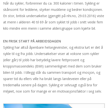
Når du sykler, forbrenner du ca. 300 kalorier i timen. Sykling er
skånsomt for leddene, styrker musklene og bedrer kondisjonen.
En stor, britisk undersøkelse (gjengitt på nhi.no, 29.03.2016) viste
at menn i alderen 40 til 69 år som syklet til jobb i snitt veide fem
kilo mindre enn menn i samme aldersgruppe som kjørte bil.
EN FRISK START PÅ ARBEIDSDAGEN
Sykling har altså åpenbare helsegevinster, og ekstra lurt er det å
sykle til og fra jobb. Undersøkelser viser at voksne som sykler
(eller går) til jobb har betydelig lavere fettprosent og
kroppsmasseindeks (BMI) sammenlignet med dem som bruker
bilen til jobb. I tillegg slår du sammen transport og mosjon, og
sparer tid du ellers ville ha brukt langs landeveien eller på
tredemølla senere på dagen. Sykling er selvsagt også bra for
miljøet, noe som for mange er en motivasjonsfaktor i seg selv.