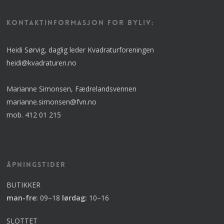
KONTAKTINFORMASJON FOR BYLIV:
Heidi Sørvig, daglig leder Kvadraturforeningen
heidi@kvadraturen.no
Marianne Simonsen, Fædrelandsvennen
marianne.simonsen@fvn.no
mob. 412 01 215
Åpningstider
BUTIKKER
man-fre:
09–18
lørdag:
10–16
SLOTTET