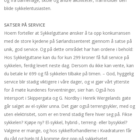
og fra barnehage, skole og andre aktiviteter, framholder den
blide sykkelentusiasten.
SATSER PÅ SERVICE
Hoem forteller at Sykkelguttane ønsker å ta opp konkurransen
med de store kjedene på Sørlandssenteret gjennom å satse på
unik, god service. Og på dette området har han ordene i behold:
Hos Sykkelguttane kan du for kun 299 kroner få full service på
sykkelen, ferdig levert neste dag. Dersom du ikke kan vente, kan
du betale kr 699 og få sykkelen tilbake på timen. – God, hyggelig
service blir stadig viktigere i våre dager, og vi gjør vårt ytterste
for å møte kundenes forventninger, sier han. Også hos
Intersport i Skippergata og G. Nordby i Henrik Wergelands gate
går salget av el-sykler unna. Det gjør også terrengsykler, med og
uten elektrisitet, som er en trend stadig flere hiver seg på. Fikse
sykkelen? Kjøpe ny? El-sykkel, hybrid-, terreng- eller bysykkel?
Valgene er mange, og hos sykkelforhandlerne i Kvadraturen får
du råd og hjelp til å komme deg opp på sykkelsetet.