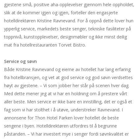
gjestene små, positive aha-opplevelser gjennom hele oppholdet,
slik at de kommer igjen og igjen, forteller den engasjerte
hotelldirektøren Kristine Ravnevand. For å oppnå dette lover hun
ypperlig service, markedets beste senger, tekniske fasiliteter på
toppnivå, kunstopplevelser, designmøbler og ikke minst deilig
mat fra hotellrestauranten Torvet Bistro.
Service og søvn
Både Kristine Ravnevand og eierne av hotellet har lang erfaring
fra hotellbransjen, og vet at god service og god søvn verdsettes
høyt av gjestene. – Vi som jobber her står på scenen hver dag.
Med dette mener jeg at vi har en holdning om å prestere vårt
aller beste. Men service er ikke bare en innstilling, det er også et
fag som vi har stolthet i å utøve, understreker Ravnevand. I
annonsene for Thon Hotel Parken lover hotellet de beste
sengene i byen. Hotelldirektøren utfordres til å begrunne
påstanden. – Vi har investert mye i senger fordi søvnkvalitet er