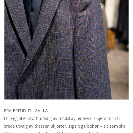
FRA FRITID TIL GALLA
I tillegg til et stortt utvalg av fritidstøy, er Sønnik kjent for sitt
brede utvalg av dresser, skjorter, slips og tilbehør – alt som skal