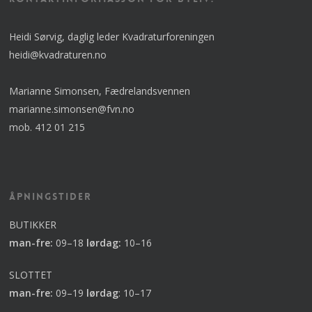
Heidi Sørvig, daglig leder Kvadraturforeningen
heidi@kvadraturen.no
Marianne Simonsen, Fædrelandsvennen
marianne.simonsen@fvn.no
mob. 412 01 215
Åpningstider
BUTIKKER
man-fre:
09–18
lørdag:
10–16
SLOTTET
man-fre:
09–19
lørdag
:
10–17