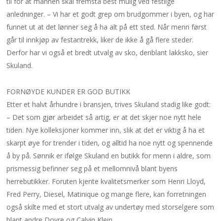
til for at mannen skal fremstå best mulig ved festlige
anledninger. – Vi har et godt grep om brudgommer i byen, og har
funnet ut at det lønner seg å ha alt på ett sted. Når menn først
går til innkjøp av festantrekk, liker de ikke å gå flere steder.
Derfor har vi også et bredt utvalg av sko, deriblant lakksko, sier
Skuland.
FORNØYDE KUNDER ER GOD BUTIKK
Etter et halvt århundre i bransjen, trives Skuland stadig like godt:
– Det som gjør arbeidet så artig, er at det skjer noe nytt hele
tiden. Nye kolleksjoner kommer inn, slik at det er viktig å ha et
skarpt øye for trender i tiden, og alltid ha noe nytt og spennende
å by på. Sønnik er ifølge Skuland en butikk for menn i aldre, som
prismessig befinner seg på et mellomnivå blant byens
herrebutikker. Foruten kjente kvalitetsmerker som Henri Lloyd,
Fred Perry, Diesel, Matinique og mange flere, kan forretningen
også skilte med et stort utvalg av undertøy med storselgere som
blant andre Dovre og Calvin Klein.