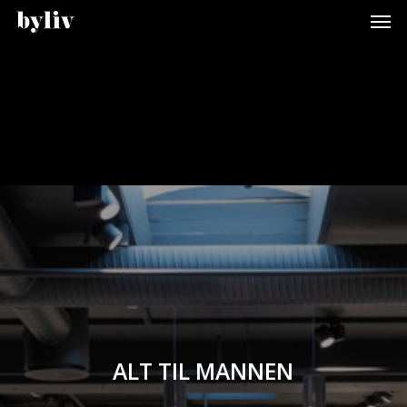
Men
Skip
to
main
content
ALT TIL MANNEN