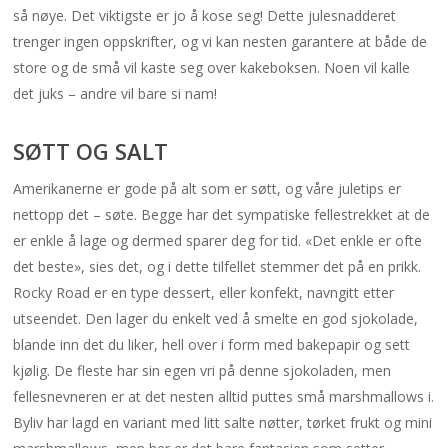
så nøye. Det viktigste er jo å kose seg! Dette julesnadderet
trenger ingen oppskrifter, og vi kan nesten garantere at både de
store og de små vil kaste seg over kakeboksen. Noen vil kalle
det juks – andre vil bare si nam!
SØTT OG SALT
Amerikanerne er gode på alt som er søtt, og våre juletips er
nettopp det – søte. Begge har det sympatiske fellestrekket at
de
er enkle å lage og dermed sparer deg for tid. «Det enkle er ofte
det beste», sies det, og i dette tilfellet stemmer det på en prikk.
Rocky Road er en type dessert, eller konfekt, navngitt etter
utseendet. Den lager du enkelt ved å smelte en god sjokolade,
blande inn det du liker, hell over i form med bakepapir og sett
kjølig. De fleste har sin egen vri på denne sjokoladen, men
fellesnevneren er at det nesten alltid puttes små marshmallows i.
Byliv har lagd en variant med litt salte nøtter, tørket frukt og mini