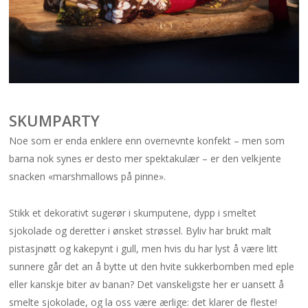
SKUMPARTY
Noe som er enda enklere enn overnevnte konfekt – men som
barna nok synes er desto mer spektakulær – er den velkjente
snacken «marshmallows på pinne».
Stikk et dekorativt sugerør i skum
putene, dypp i smeltet
sjokolade og deretter i ønsket strøssel. Byliv har brukt malt
pistasjnøtt og kakepynt i gull, men hvis du har lyst å være litt
sunnere går det an å bytte ut den hvite sukkerbomben med eple
eller kanskje biter av banan? Det vanskeligste her er uansett å
smelte sjokolade, og la oss være ærlige: det klarer de fleste!