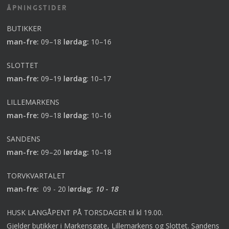
Åpningstider
BUTIKKER
man-fre:
09–18
lørdag:
10–16
SLOTTET
man-fre:
09–19
lørdag
:
10–17
LILLEMARKENS
man-fre:
09–18
lørdag:
10–16
SANDENS
man-fre:
09–20
lørdag:
10–18
TORVKVARTALET
man-fre:
09 - 20 l
ørdag:
10 - 18
HUSK LANGÅPENT PÅ TORSDAGER til kl 19.00.
Gjelder butikker i Markensgate, Lillemarkens og Slottet. Sandens