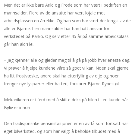
Men det er ikke bare Arild og Frode som har vært i bedriften en
mannsalder. Flere av de ansatte har vært lojale mot
arbeidsplassen en årrekke. Og han som har vært der lengst av de
alle er Bjarne. I en mannsalder har han hatt ansvar for
verkstedet på Parko. Og selv etter 45 år på samme arbeidsplass
går han aldri lei.
– Jeg kjenner alle og gleder meg til å gå på jobb hver eneste dag.
Vi prøver å hjelpe kundene våre så godt vi kan. Noen skal gjerne
ha litt frostvæske, andre skal ha etterfylling av olje og noen
trenger nye lyspærer eller batteri, forklarer Bjarne Rypestøl.
Mekanikeren er i ferd med å skifte dekk på bilen til en kunde når
Byliv er innom.
Den tradisjonsrike bensinstasjonen er en av få som fortsatt har
eget bilverksted, og som har valgt å beholde tilbudet med å