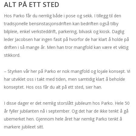
ALT PÅ ETT STED
Hos Parko får du nemlig både i pose og sekk. I tillegg til den
tradisjonelle bensinstasjonsdriften kan bedriften også tilby
bilpleie, enkel verksteddrift, parkering, bilvask og kiosk. Daglig
leder Jacobsen har ingen fasit på hvorfor de har klart å holde på
driften i så mange år. Men han tror mangfold kan være et viktig
stikkord.
– Styrken vår her på Parko er nok mangfold og lojale konsept. Vi
har utviklet oss i takt med tiden, men samtidig klart å beholde
konseptet. Hos oss får du alt på ett sted, sier han.
I disse dager er det nemlig storslått jubileum hos Parko. Hele 50
år fyller jubilanten nå i september. Og det har de ikke tenkt å gå
ubemerket hen. Gjennom hele året har nemlig Parko tenkt å
markere jubileet sitt.