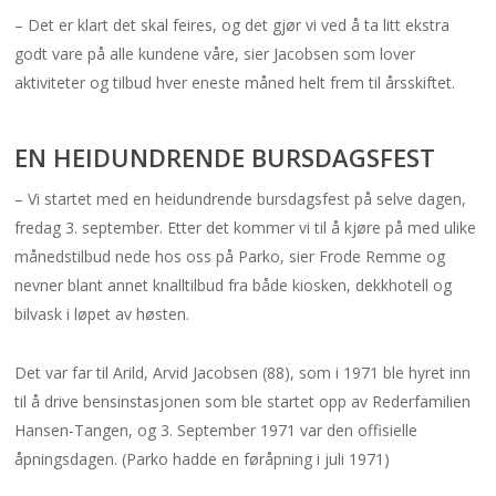
– Det er klart det skal feires, og det gjør vi ved å ta litt ekstra
godt vare på alle kundene våre, sier Jacobsen som lover
aktiviteter og tilbud hver eneste måned helt frem til årsskiftet.
EN HEIDUNDRENDE BURSDAGSFEST
– Vi startet med en heidundrende bursdagsfest på selve dagen,
fredag 3. september. Etter det kommer vi til å kjøre på med ulike
månedstilbud nede hos oss på Parko, sier Frode Remme og
nevner blant annet knalltilbud fra både kiosken, dekkhotell og
bilvask i løpet av høsten.
Det var far til Arild, Arvid Jacobsen (88), som i 1971 ble hyret inn
til å drive bensinstasjonen som ble startet opp av Rederfamilien
Hansen-Tangen, og 3. September 1971 var den offisielle
åpningsdagen. (Parko hadde en føråpning i juli 1971)