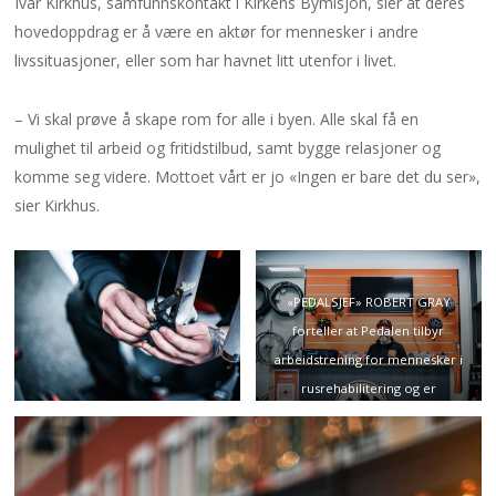
Ivar Kirkhus, samfunnskontakt i Kirkens Bymisjon, sier at deres
hovedoppdrag er å være en aktør for mennesker i andre
livssituasjoner, eller som har havnet litt utenfor i livet.
– Vi skal prøve å skape rom for alle i byen. Alle skal få en
mulighet til arbeid og fritidstilbud, samt bygge relasjoner og
komme seg videre. Mottoet vårt er jo «Ingen er bare det du ser»,
sier Kirkhus.
«PEDALSJEF» ROBERT GRAY
forteller at Pedalen tilbyr
arbeidstrening for mennesker i
rusrehabilitering og er
tiltaksarrangør for NAV.