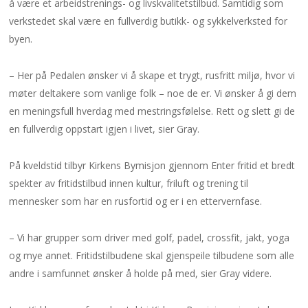
å være et arbeidstrenings- og livskvalitetstilbud. Samtidig som
verkstedet skal være en fullverdig butikk- og sykkelverksted for
byen.
– Her på Pedalen ønsker vi å skape et trygt, rusfritt miljø, hvor vi
møter deltakere som vanlige folk – noe de er. Vi ønsker å gi dem
en meningsfull hverdag med mestringsfølelse. Rett og slett gi de
en fullverdig oppstart igjen i livet, sier Gray.
På kveldstid tilbyr Kirkens Bymisjon gjennom Enter fritid et bredt
spekter av fritidstilbud innen kultur, friluft og trening til
mennesker som har en rusfortid og er i en ettervernfase.
– Vi har grupper som driver med golf, padel, crossfit, jakt, yoga
og mye annet. Fritidstilbudene skal gjenspeile tilbudene som alle
andre i samfunnet ønsker å holde på med, sier Gray videre.