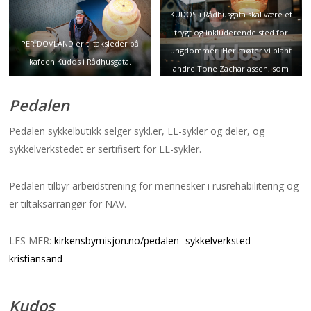
KUDOS i Rådhusgata skal være et
trygt og inkluderende sted for
PER DOVLAND er tiltaksleder på
ungdommer. Her møter vi blant
kafeen Kudos i Rådhusgata.
andre Tone Zachariassen, som
jobber som frivillig på kafeen.
Pedalen
Pedalen sykkelbutikk selger sykl.er, EL-sykler og deler, og
sykkelverkstedet er sertifisert for EL-sykler.
Pedalen tilbyr arbeidstrening for mennesker i rusrehabilitering og
er tiltaksarrangør for NAV.
LES MER:
kirkensbymisjon.no/pedalen- sykkelverksted-
kristiansand
Kudos