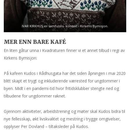
IVAR KIRKHUS er samfunns- kontakt i Kirkens Bymisjon.
MER ENN BARE KAFÉ
En liten gåtur unna i Kvadraturen finner vi et annet tilbud i regi av
Kirkens Bymisjon:
På kafeen Kudos i Rådhusgata har det siden åpningen i mai 2020
blitt skapt et trygt og inkluderende værested for ungdommer i
byen. Midt i en pandemi-tid hvor fritidsklubber stengte ned og
tilbudene for ungdommer raknet.
Gjennom aktiviteter, arbeidstrening og møter skal Kudos bidra til
nye fellesskap, økt livskvalitet og mestring i trygge omgivelser,
opplyser Per Dovland – tiltaksleder på Kudos.